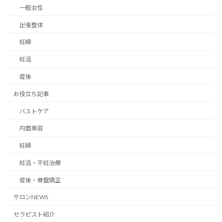
一般女性
出張整体
妊婦
妊活
産後
お役立ち記事
バストケア
内面美容
妊婦
妊活・不妊治療
産後・骨盤矯正
サロンNEWS
セラピスト紹介