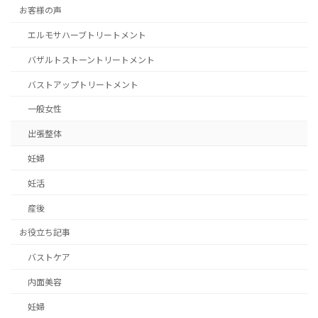
お客様の声
エルモサハーブトリートメント
バザルトストーントリートメント
バストアップトリートメント
一般女性
出張整体
妊婦
妊活
産後
お役立ち記事
バストケア
内面美容
妊婦