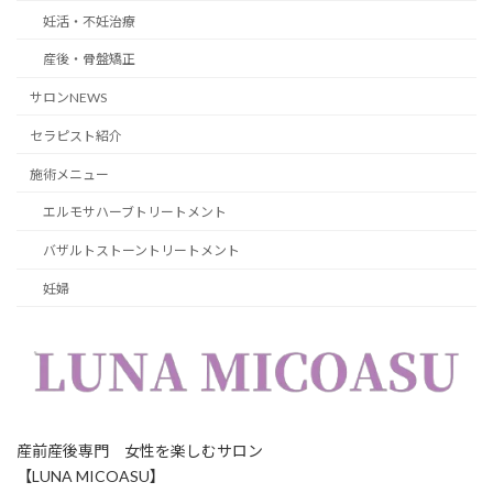
妊活・不妊治療
産後・骨盤矯正
サロンNEWS
セラピスト紹介
施術メニュー
エルモサハーブトリートメント
バザルトストーントリートメント
妊婦
産前産後専門 女性を楽しむサロン
【LUNA MICOASU】