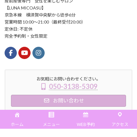
産前産後専門 女性を楽しむサロン
【LUNA MICOASU】
京急本線 横須賀中央駅から徒歩6分
営業時間 10:00～21:00（最終受付20:00）
定休日: 不定休
完全予約制・女性限定
お気軽にお問い合わせください。
050-3138-5309
お問い合わせ
Copyright © 横須賀市｜マタニティ(妊婦)・産後・妊活ケア｜助産師による産前産
ホーム
メニュー
WEB予約
アクセス
後サロン｜LUNA MICOASU All Rights Reserved.
Powered by
WordPress
with
Lightning Theme
&
VK All in One Expansion Unit