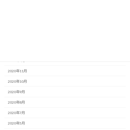
2021年7月
2021年6月
2021年5月
2021年4月
2021年2月
2021年1月
2020年11月
2020年10月
2020年9月
2020年8月
2020年7月
2020年5月