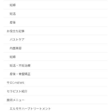
妊婦
妊活
産後
お役立ち記事
バストケア
内面美容
妊婦
妊活・不妊治療
産後・骨盤矯正
サロンNEWS
セラピスト紹介
施術メニュー
エルモサハーブトリートメント